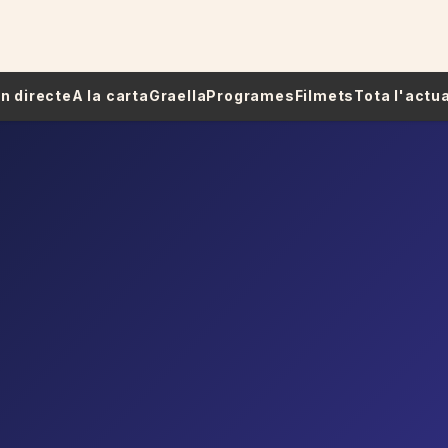
 En directe
A la carta
Graella
Programes
Filmets
Tota l'actua