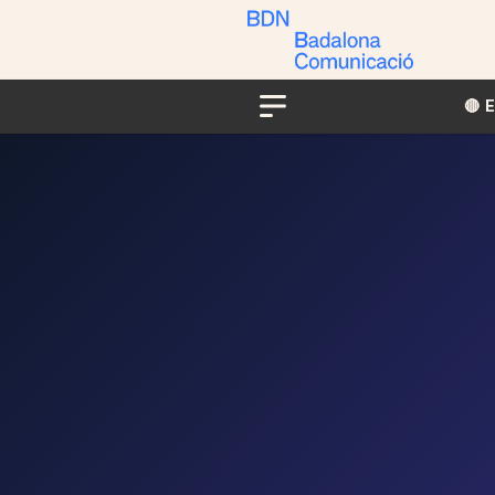
🔴​​
Menu