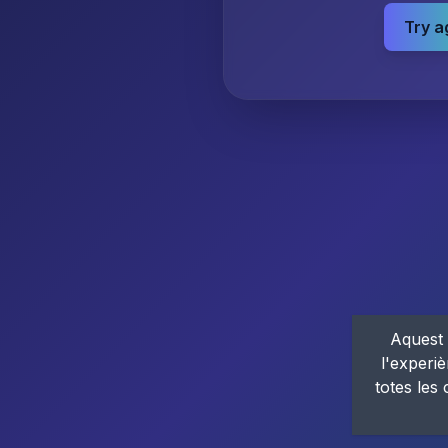
Try a
Aquest 
l'experiè
totes les