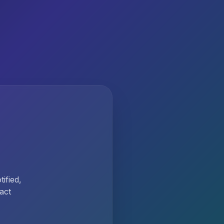
ified,
act