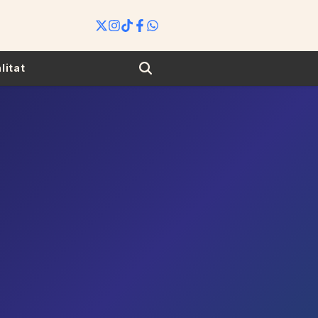
Search
litat