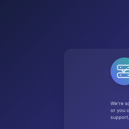
We're so
or you c
support.