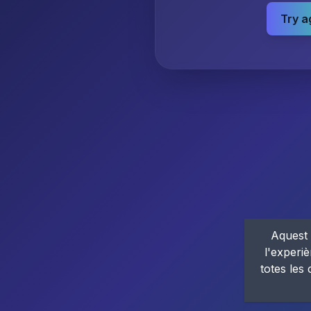
Try a
Aquest 
l'experiè
totes les