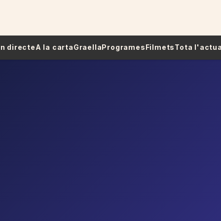
 En directe
A la carta
Graella
Programes
Filmets
Tota l'actua