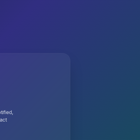
ified,
act