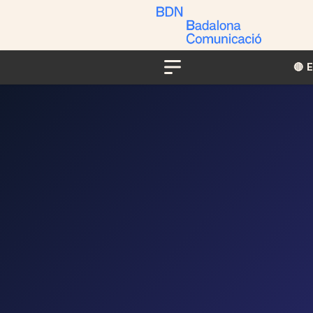
🔴​​
Menu