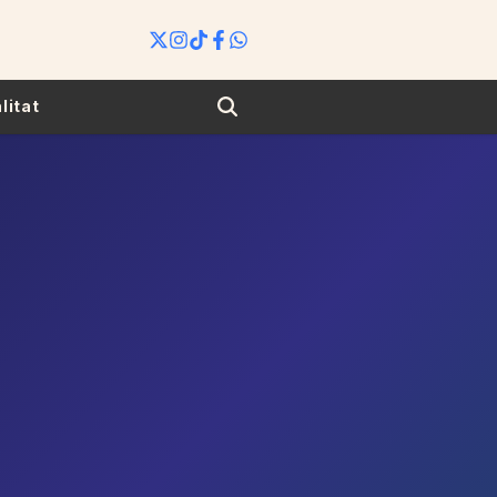
Search
litat