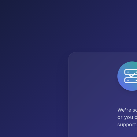
We're so
or you c
support.