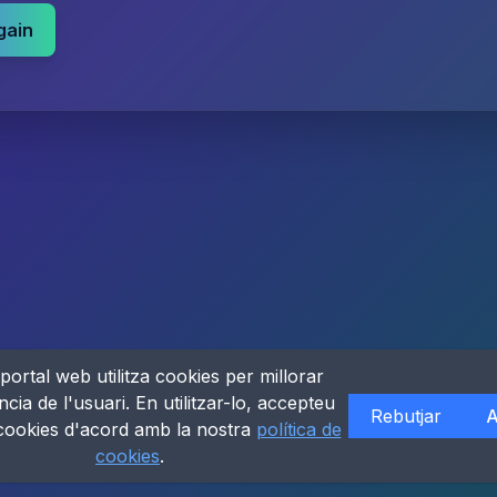
gain
portal web utilitza cookies per millorar
ncia de l'usuari. En utilitzar-lo, accepteu
Rebutjar
A
 cookies d'acord amb la nostra
política de
cookies
.