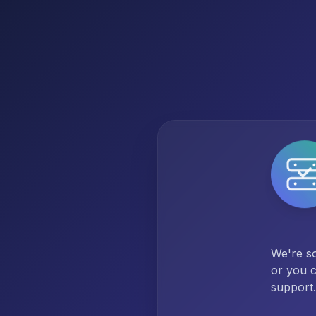
We're so
or you c
support.