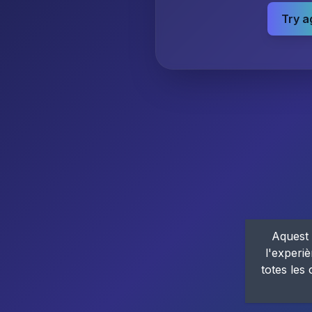
Try a
Aquest 
l'experiè
totes les