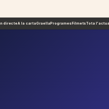
 En directe
A la carta
Graella
Programes
Filmets
Tota l'actua