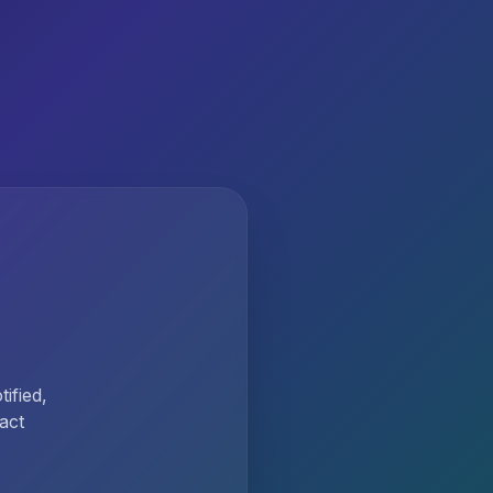
ified,
act