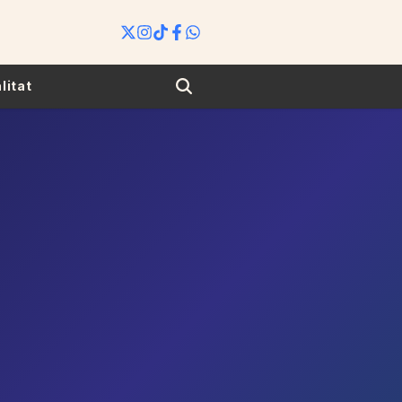
Search
litat