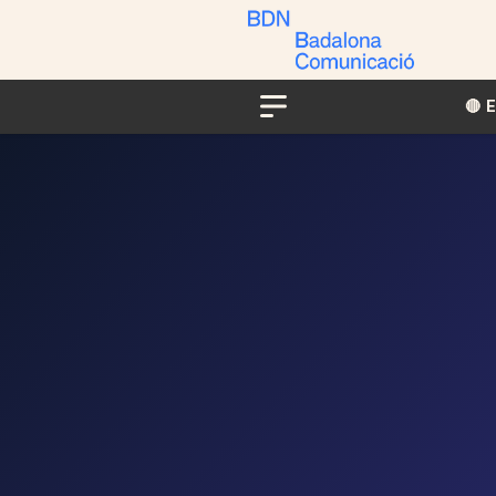
🔴​​
Menu