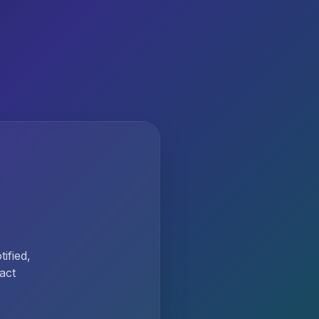
ified,
act