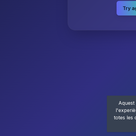
Try a
Aquest 
l'experiè
totes les