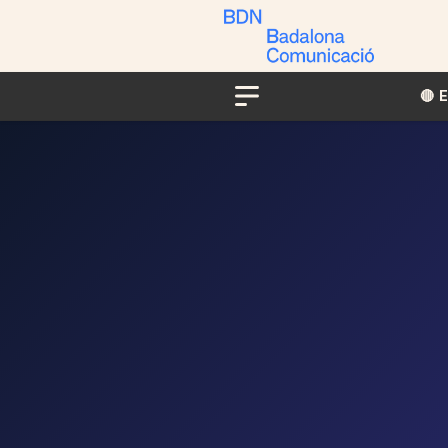
🔴​​
Menu