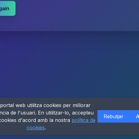
gain
portal web utilitza cookies per millorar
ncia de l'usuari. En utilitzar-lo, accepteu
Rebutjar
A
 cookies d'acord amb la nostra
política de
cookies
.