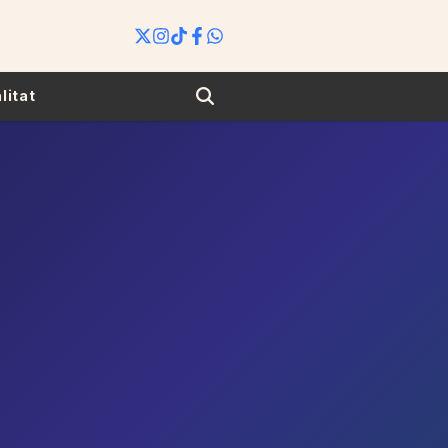
Search
litat