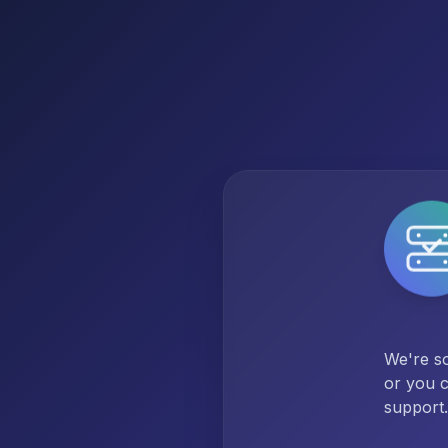
We're so
or you c
support.