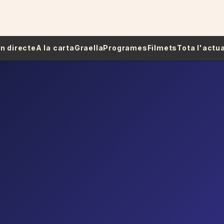
 En directe
A la carta
Graella
Programes
Filmets
Tota l'actua