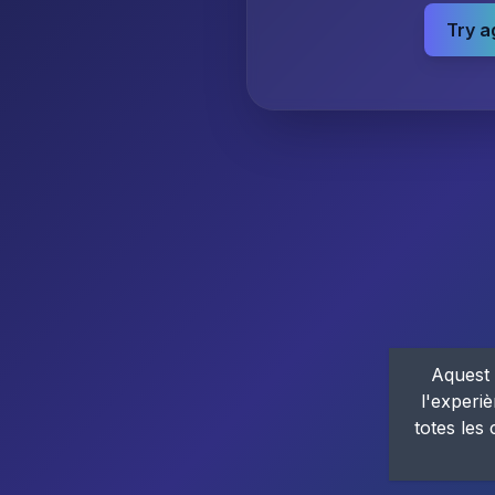
Try a
Aquest 
l'experiè
totes les