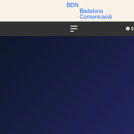
🔴​​
Menu