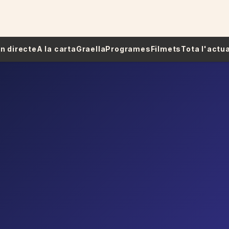
 En directe
A la carta
Graella
Programes
Filmets
Tota l'actua