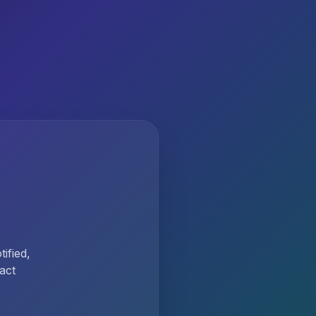
ified,
act