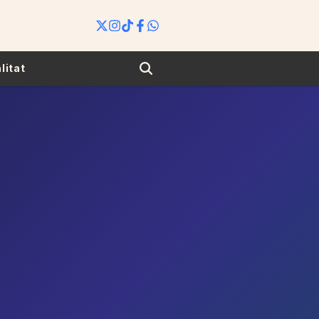
Search
litat