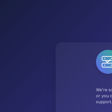
We're so
or you c
support.