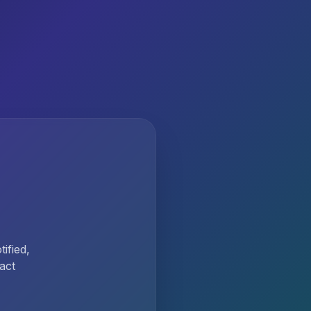
ified,
act