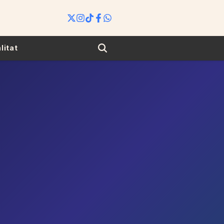
Search
litat