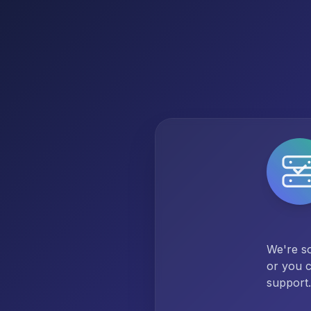
We're so
or you c
support.