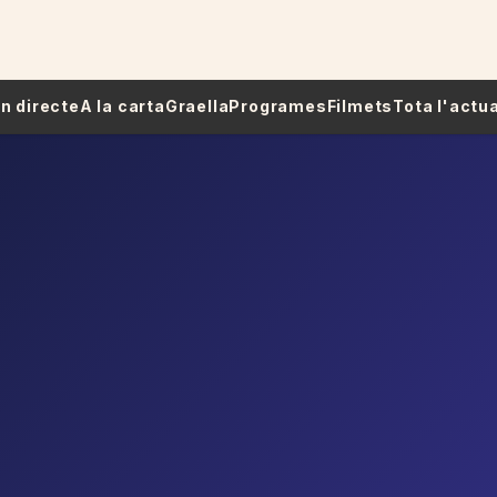
 En directe
A la carta
Graella
Programes
Filmets
Tota l'actua