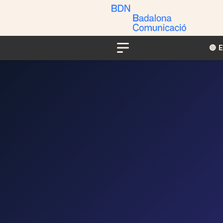
🔴​​
Menu