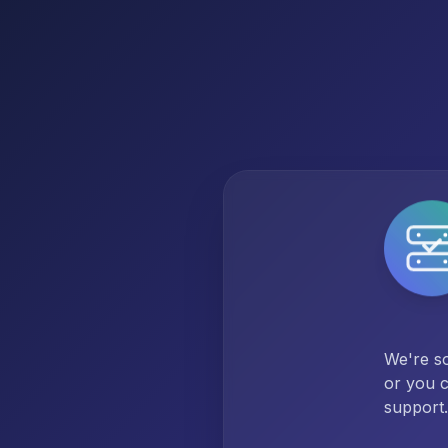
We're so
or you c
support.