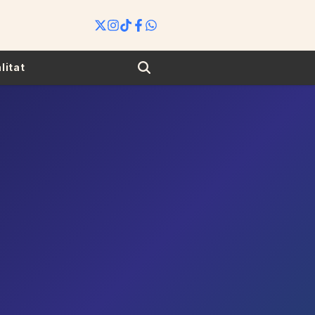
Search
litat