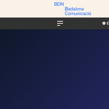
🔴​​
Menu