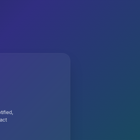
ified,
act