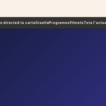
 En directe
A la carta
Graella
Programes
Filmets
Tota l'actua