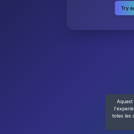
Try a
Aquest 
l'experiè
totes les