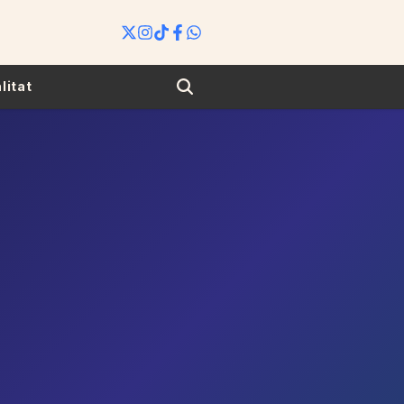
Search
litat