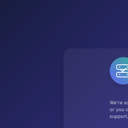
We're so
or you c
support.