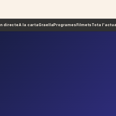
 En directe
A la carta
Graella
Programes
Filmets
Tota l'actua