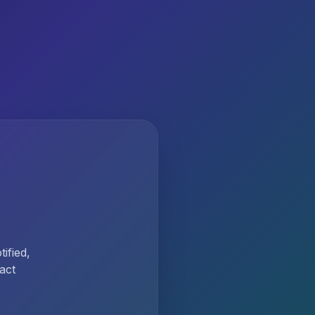
ified,
act