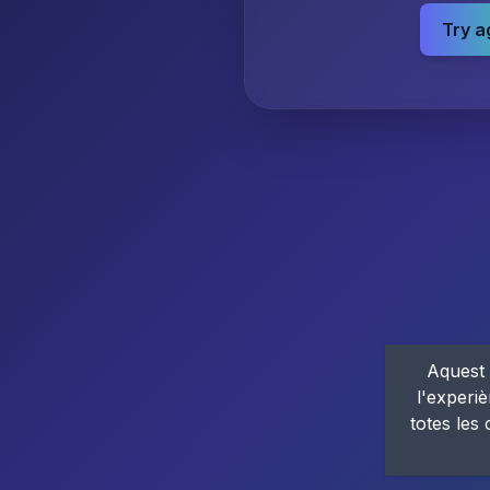
Try a
Aquest 
l'experiè
totes les