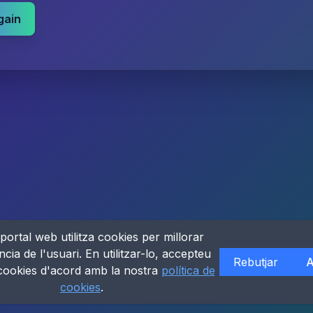
gain
portal web utilitza cookies per millorar
ncia de l'usuari. En utilitzar-lo, accepteu
Rebutjar
A
 cookies d'acord amb la nostra
política de
cookies
.