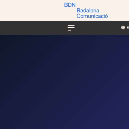
🔴​​
Menu