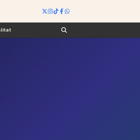
Search
litat