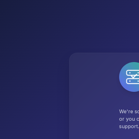
We're so
or you c
support.