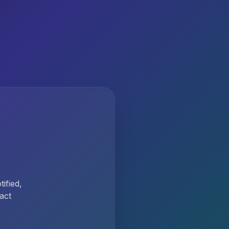
ified,
act