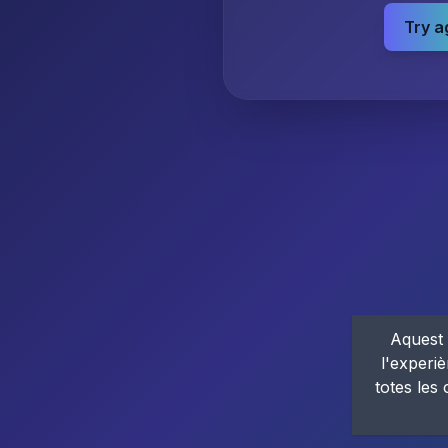
Try a
Aquest 
l'experiè
totes les