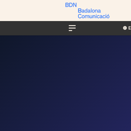
🔴​​
Menu