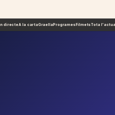
 En directe
A la carta
Graella
Programes
Filmets
Tota l'actua