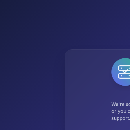
We're so
or you c
support.