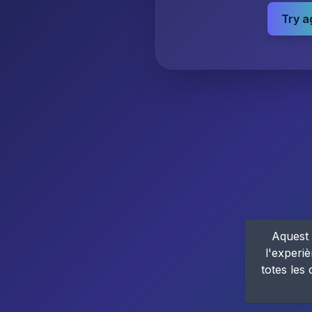
Try a
Aquest 
l'experiè
totes les