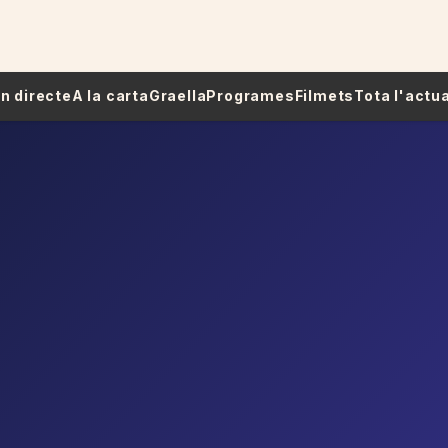
 En directe
A la carta
Graella
Programes
Filmets
Tota l'actua