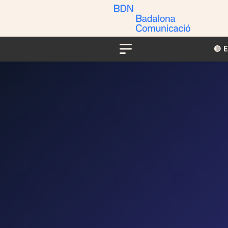
🔴​​
Menu