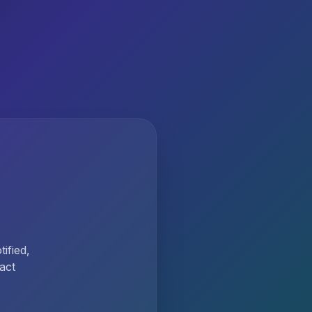
ified,
act