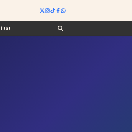
Search
litat