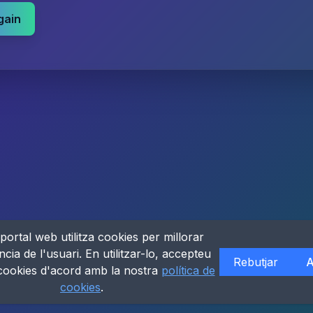
gain
portal web utilitza cookies per millorar
ncia de l'usuari. En utilitzar-lo, accepteu
Rebutjar
A
 cookies d'acord amb la nostra
política de
cookies
.