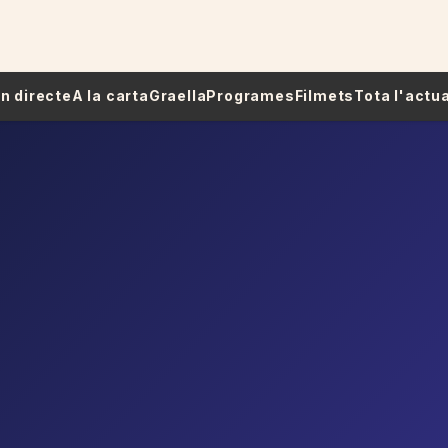
 En directe
A la carta
Graella
Programes
Filmets
Tota l'actua