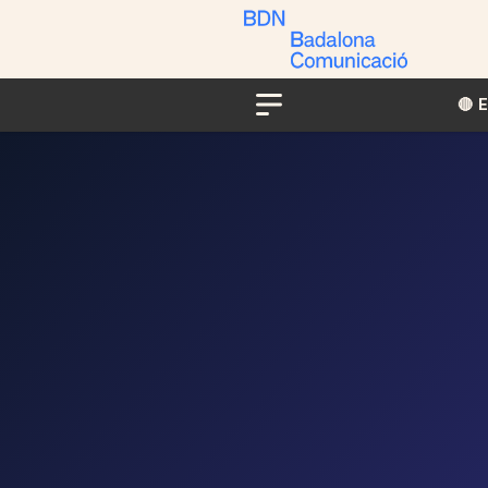
🔴​​
Menu