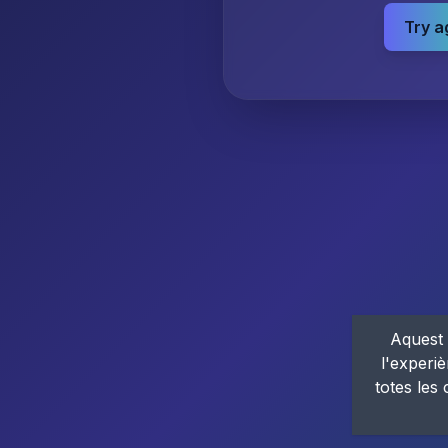
Try a
Aquest 
l'experiè
totes les