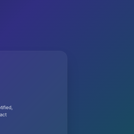
ified,
act