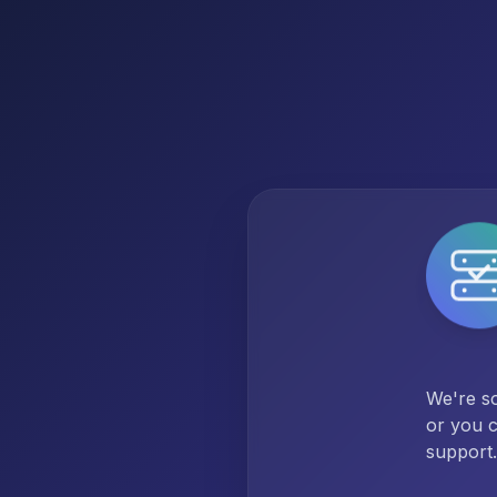
We're so
or you c
support.