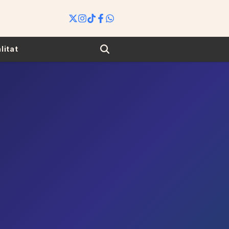
Search
litat