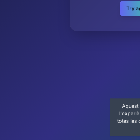
Try a
Aquest 
l'experiè
totes les