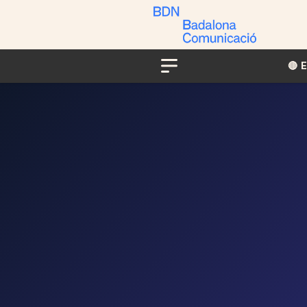
🔴​​
Menu