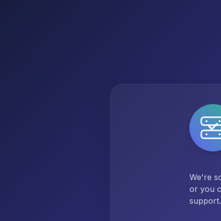
We're so
or you c
support.