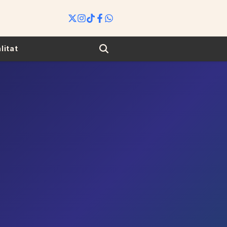
Search
litat