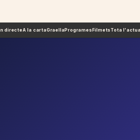
 En directe
A la carta
Graella
Programes
Filmets
Tota l'actua