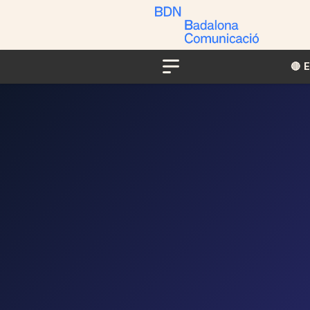
🔴​​
Menu