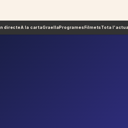
 En directe
A la carta
Graella
Programes
Filmets
Tota l'actua