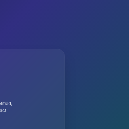
ified,
act