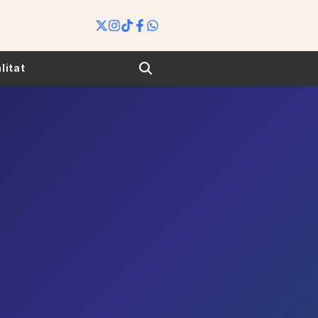
Search
litat