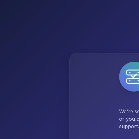
We're so
or you c
support.