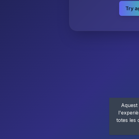
Try a
Aquest 
l'experiè
totes les