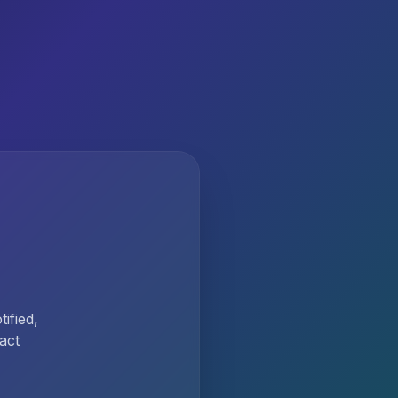
ified,
act