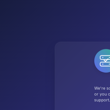
We're so
or you c
support.