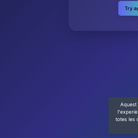
Try a
Aquest 
l'experiè
totes les