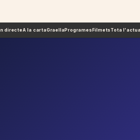
 En directe
A la carta
Graella
Programes
Filmets
Tota l'actua