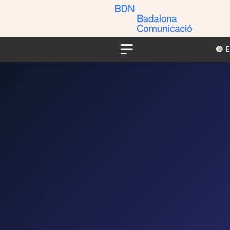
🔴​​
Menu