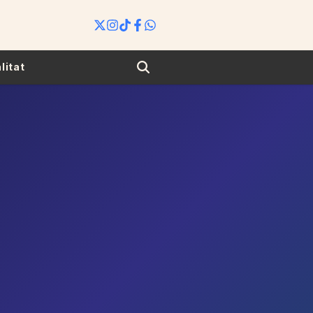
Search
litat