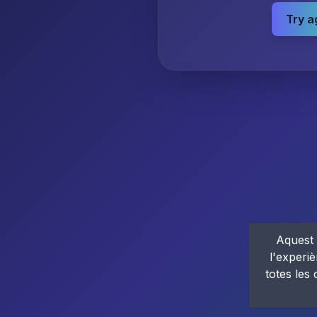
Try a
Aquest 
l'experiè
totes les