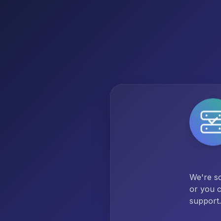
We're so
or you c
support.