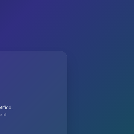
ified,
act