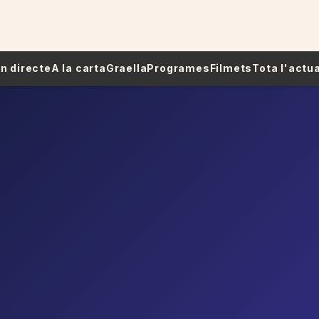
 En directe
A la carta
Graella
Programes
Filmets
Tota l'actua