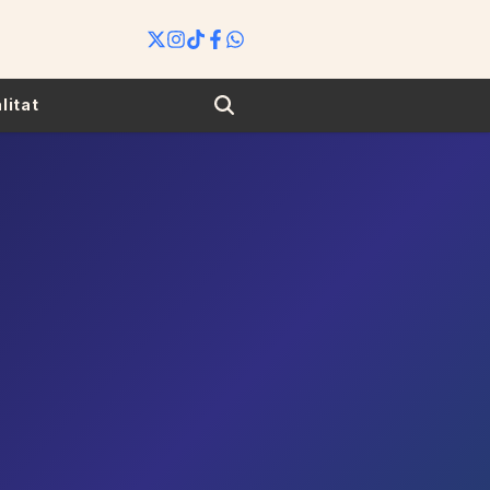
Search
litat