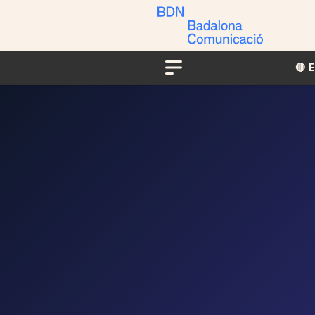
🔴​​
Menu