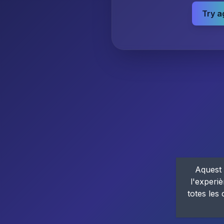
Try a
Aquest 
l'experiè
totes les