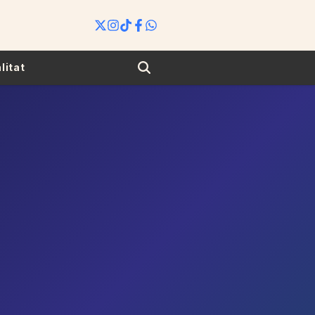
Search
litat