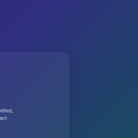
ified,
act