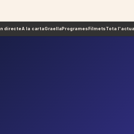
 En directe
A la carta
Graella
Programes
Filmets
Tota l'actua