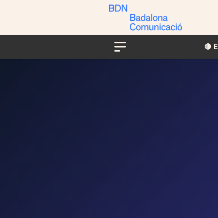
🔴​​
Menu