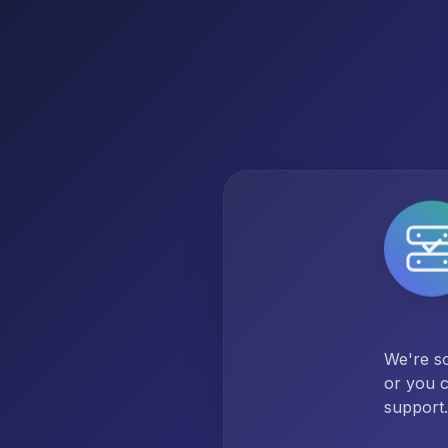
We're so
or you c
support.