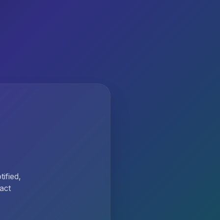
ified,
act