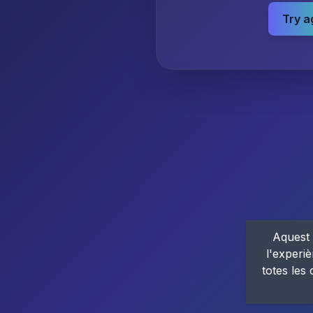
Try a
Aquest 
l'experiè
totes les