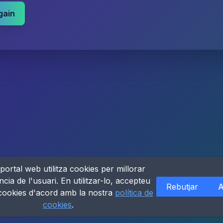
gain
portal web utilitza cookies per millorar
ncia de l'usuari. En utilitzar-lo, accepteu
Rebutjar
A
 cookies d'acord amb la nostra
política de
cookies
.