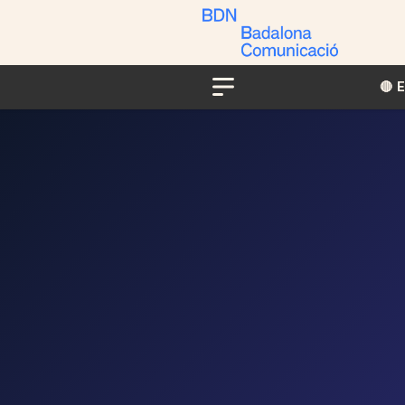
🔴​​
Menu