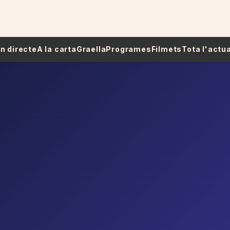
 En directe
A la carta
Graella
Programes
Filmets
Tota l'actua