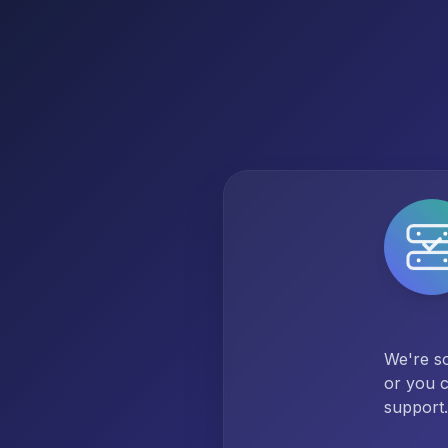
We're so
or you c
support.