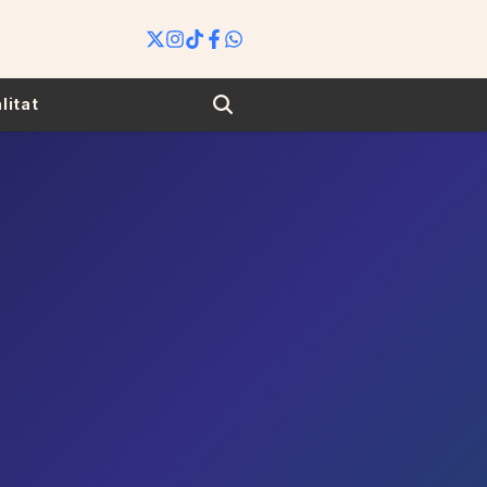
Search
litat