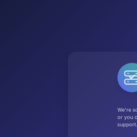
We're so
or you c
support.