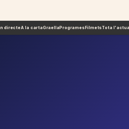
 En directe
A la carta
Graella
Programes
Filmets
Tota l'actua