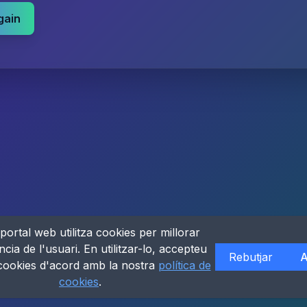
gain
portal web utilitza cookies per millorar
ncia de l'usuari. En utilitzar-lo, accepteu
Rebutjar
A
 cookies d'acord amb la nostra
política de
cookies
.