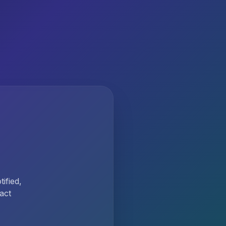
ified,
act