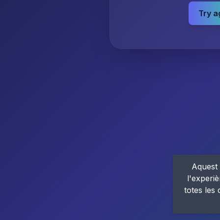
Try a
Aquest 
l'experiè
totes les