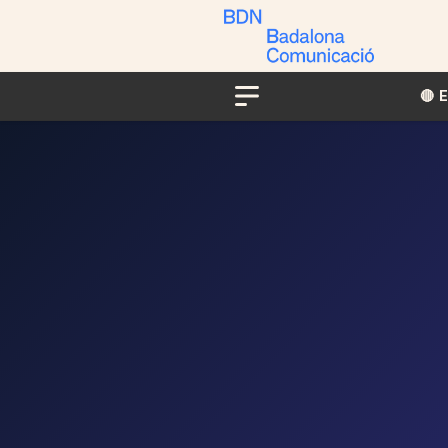
🔴​​
Menu