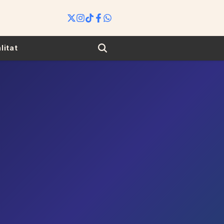
Search
litat