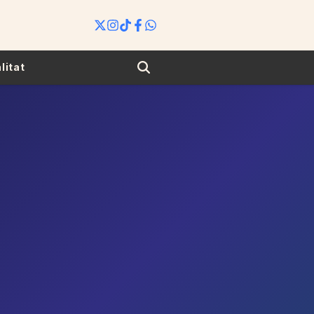
Search
litat