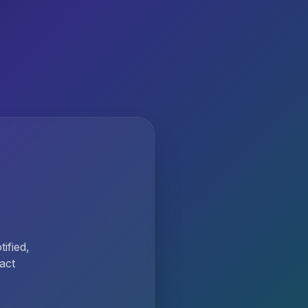
ified,
act