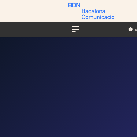
🔴​​
Menu