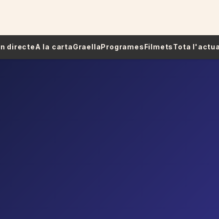
 En directe
A la carta
Graella
Programes
Filmets
Tota l'actua