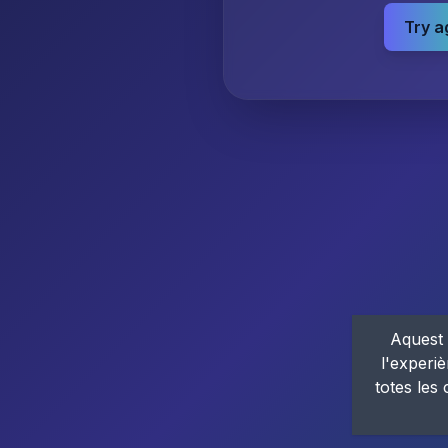
Try a
Aquest 
l'experiè
totes les