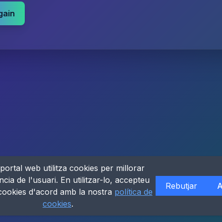
gain
portal web utilitza cookies per millorar
ncia de l'usuari. En utilitzar-lo, accepteu
Rebutjar
A
 cookies d'acord amb la nostra
política de
cookies
.