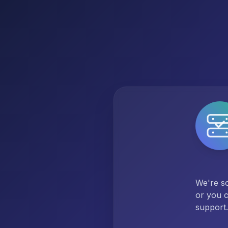
We're so
or you c
support.