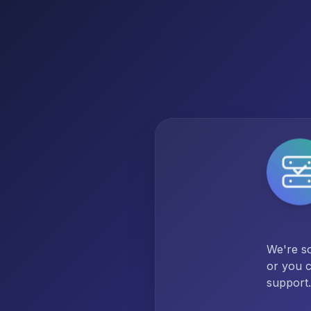
We're so
or you c
support.