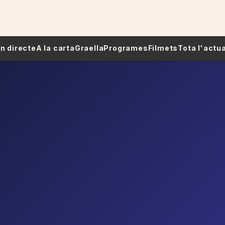
 En directe
A la carta
Graella
Programes
Filmets
Tota l'actua