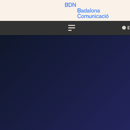
🔴​​
Menu