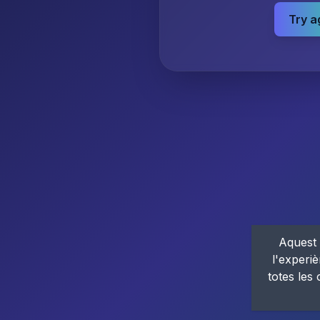
Try a
Aquest 
l'experiè
totes les