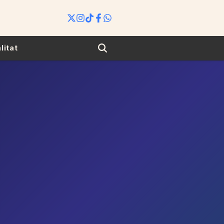
Search
litat