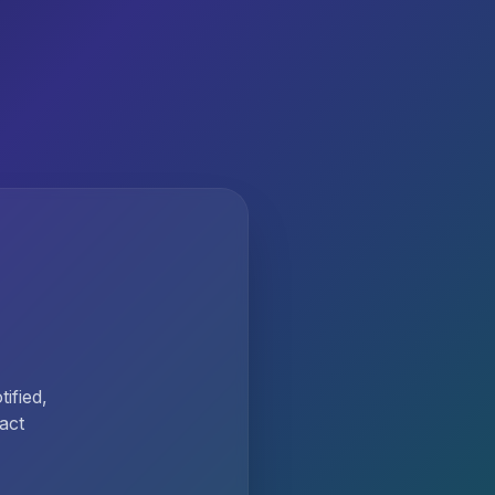
ified,
act