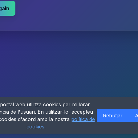
gain
portal web utilitza cookies per millorar
ncia de l'usuari. En utilitzar-lo, accepteu
Rebutjar
A
 cookies d'acord amb la nostra
política de
cookies
.