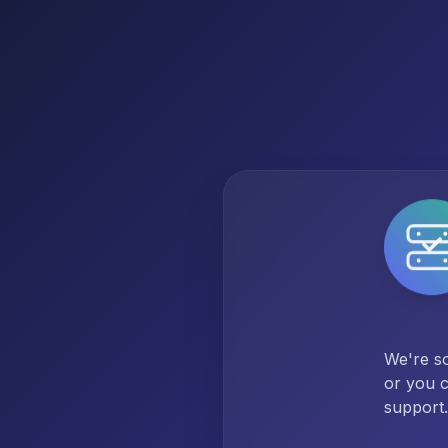
We're so
or you c
support.