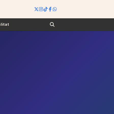
Search
litat