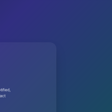
ified,
act