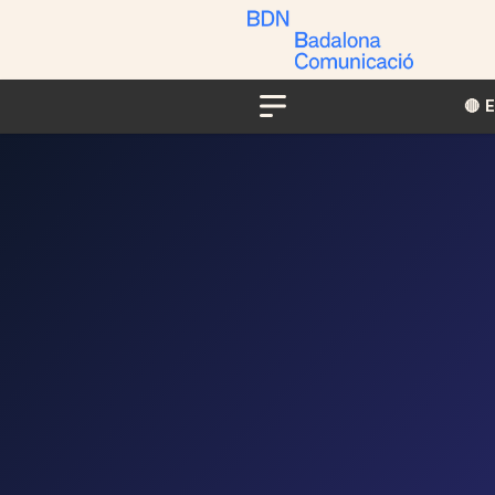
🔴​​
Menu