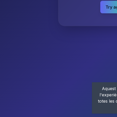
Try a
Aquest 
l'experiè
totes les