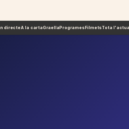
 En directe
A la carta
Graella
Programes
Filmets
Tota l'actua