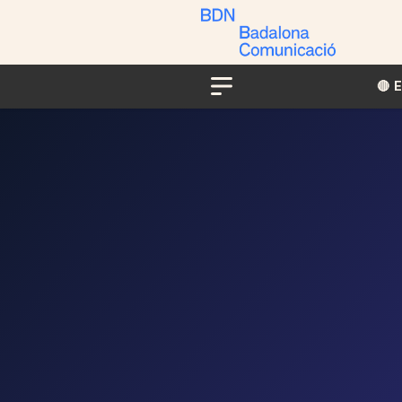
🔴​​
Menu