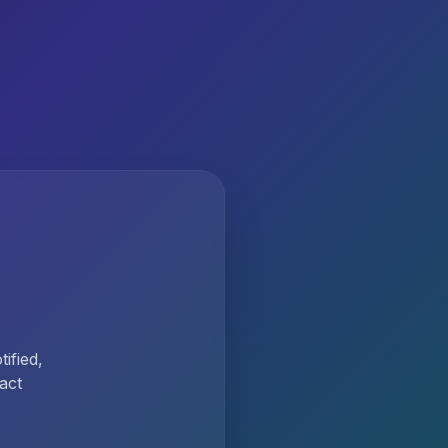
ified,
act