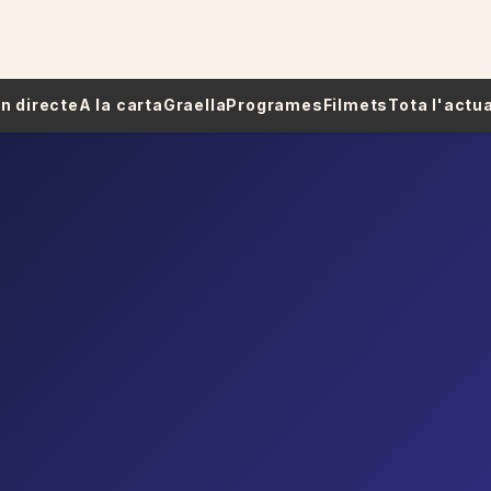
 En directe
A la carta
Graella
Programes
Filmets
Tota l'actua