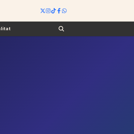
Search
litat