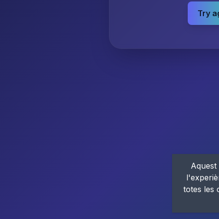
Try a
Aquest 
l'experiè
totes les