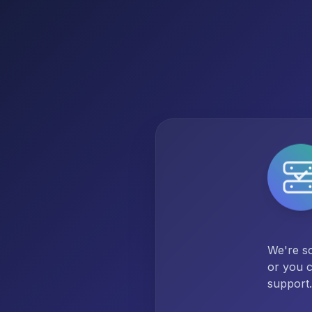
We're so
or you c
support.