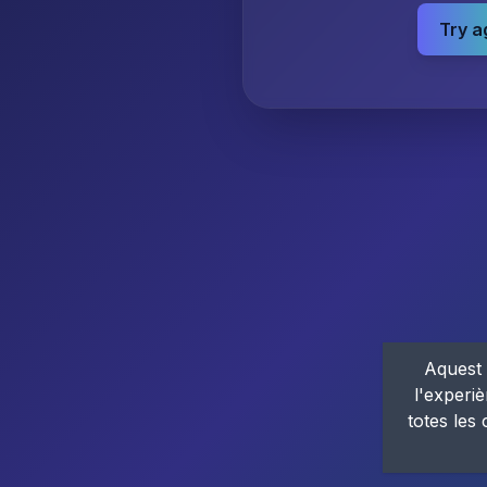
Try a
Aquest 
l'experiè
totes les