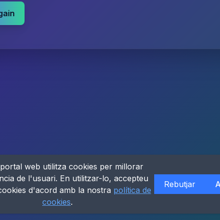
gain
portal web utilitza cookies per millorar
ncia de l'usuari. En utilitzar-lo, accepteu
Rebutjar
A
 cookies d'acord amb la nostra
política de
cookies
.