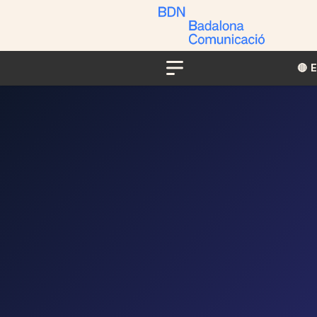
🔴​​
Menu