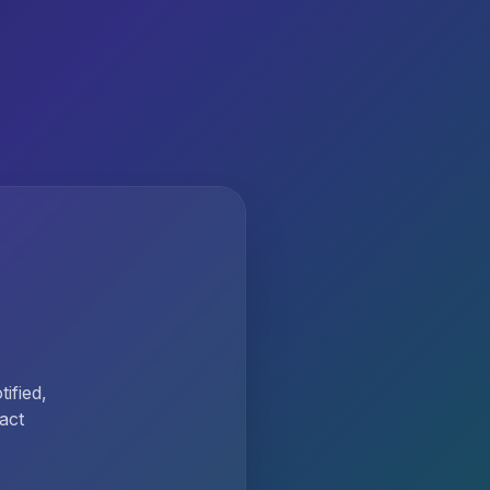
ified,
act