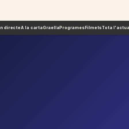
 En directe
A la carta
Graella
Programes
Filmets
Tota l'actua