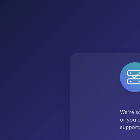
We're so
or you c
support.