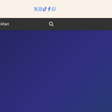
Search
litat