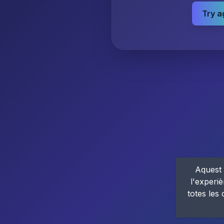
Try a
Aquest 
l'experiè
totes les