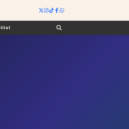
Search
litat