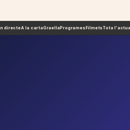
 En directe
A la carta
Graella
Programes
Filmets
Tota l'actua