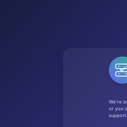
We're so
or you c
support.