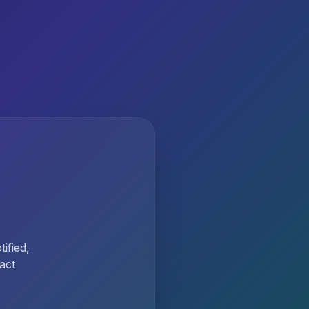
ified,
act