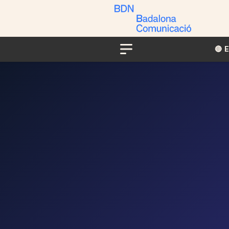
🔴​​
Menu