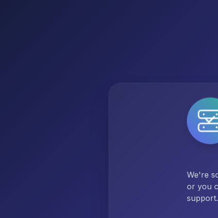
We're so
or you c
support.