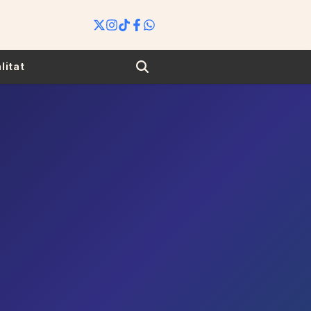
Search
litat