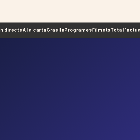
 En directe
A la carta
Graella
Programes
Filmets
Tota l'actua