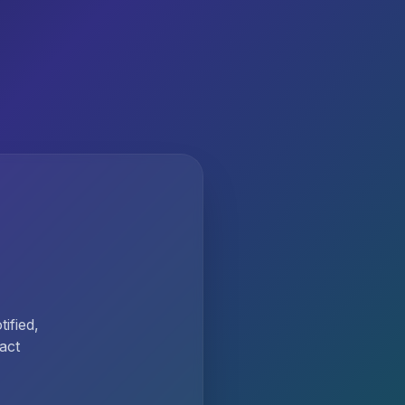
ified,
act