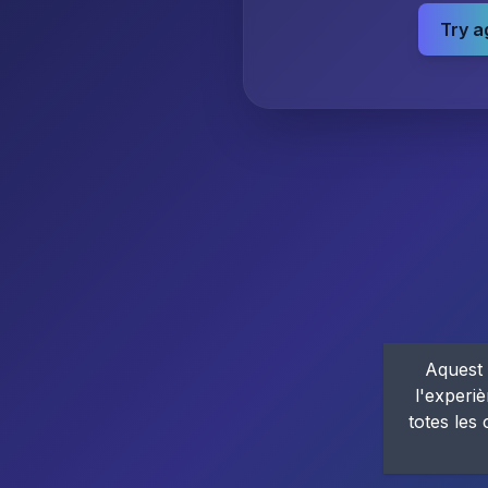
Try a
Aquest 
l'experiè
totes les