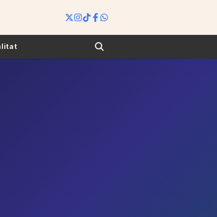
Search
litat