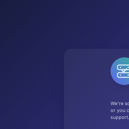
We're so
or you c
support.