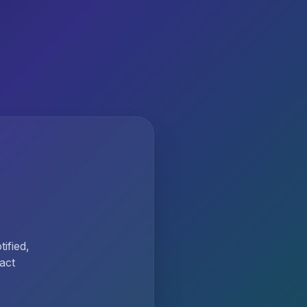
ified,
act