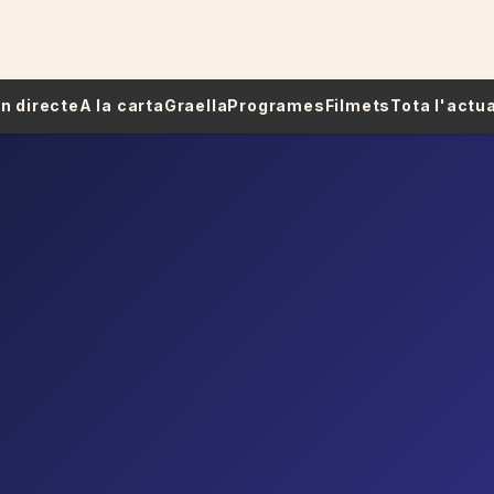
 En directe
A la carta
Graella
Programes
Filmets
Tota l'actua