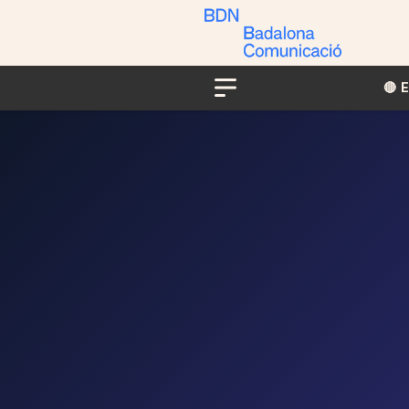
🔴​​
Menu