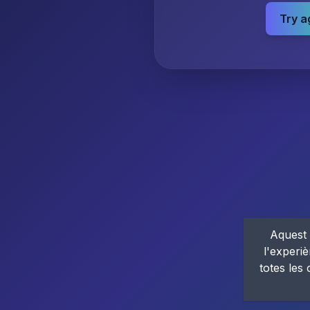
Try a
Aquest 
l'experiè
totes les