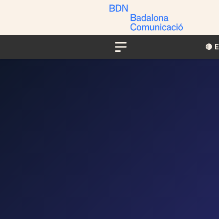
🔴​​
Menu