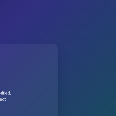
ified,
act