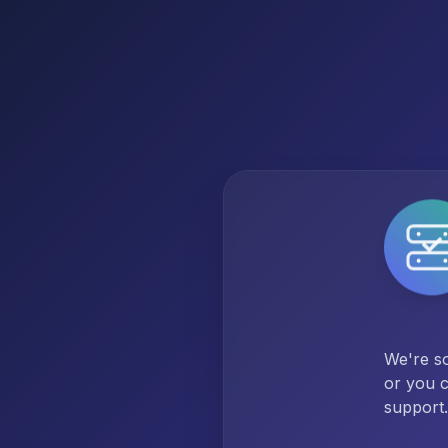
We're so
or you c
support.