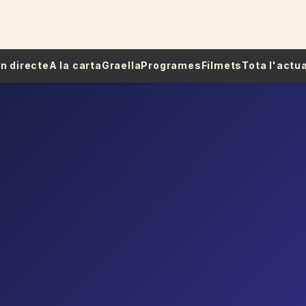
 En directe
A la carta
Graella
Programes
Filmets
Tota l'actua