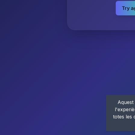
Try a
Aquest 
l'experiè
totes les