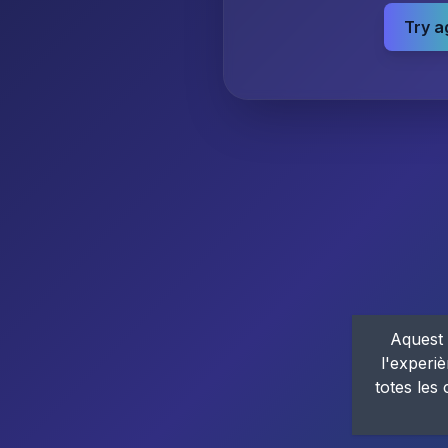
Try a
Aquest 
l'experiè
totes les