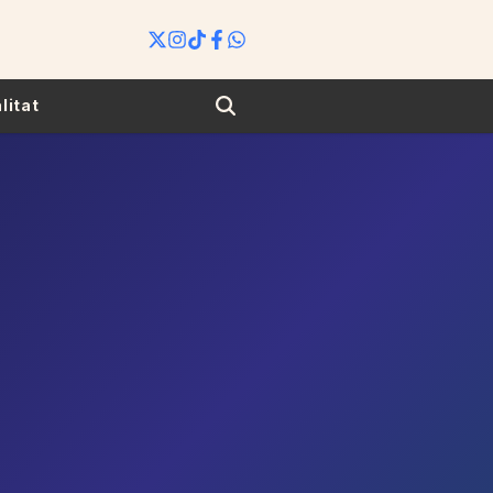
Search
litat