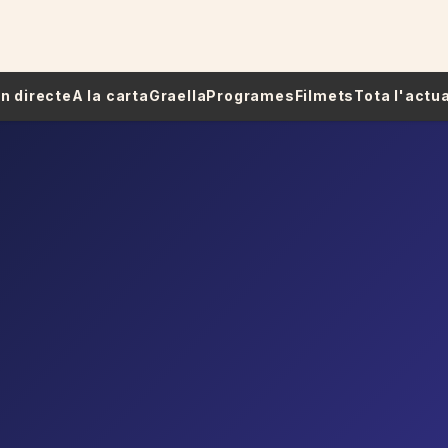
 En directe
A la carta
Graella
Programes
Filmets
Tota l'actua