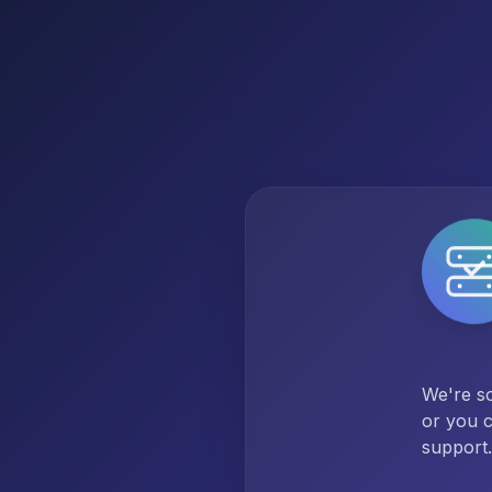
We're so
or you c
support.