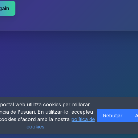
gain
portal web utilitza cookies per millorar
ncia de l'usuari. En utilitzar-lo, accepteu
Rebutjar
A
 cookies d'acord amb la nostra
política de
cookies
.