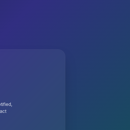
ified,
act