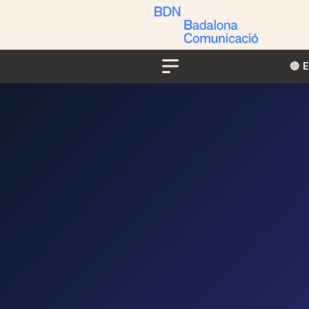
🔴​​
Menu