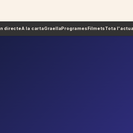
 En directe
A la carta
Graella
Programes
Filmets
Tota l'actua