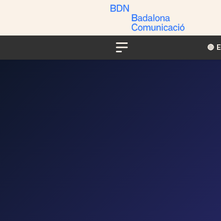
🔴​​
Menu