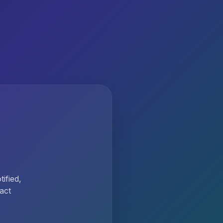
ified,
act