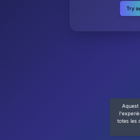
Try a
Aquest 
l'experiè
totes les