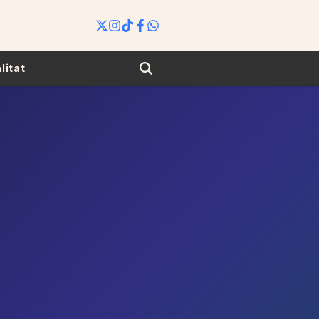
Search
litat