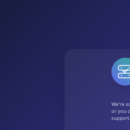
We're so
or you c
support.