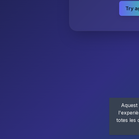
Try a
Aquest 
l'experiè
totes les