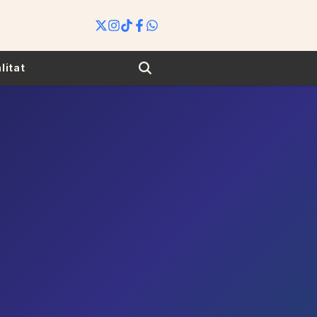
Search
litat