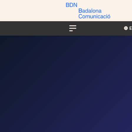
🔴​​
Menu