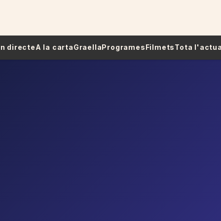
 En directe
A la carta
Graella
Programes
Filmets
Tota l'actua