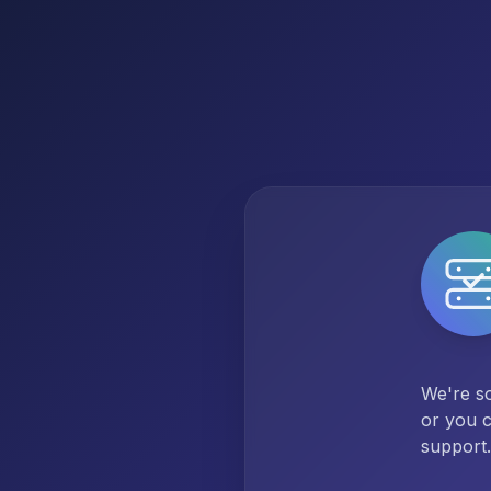
We're so
or you c
support.