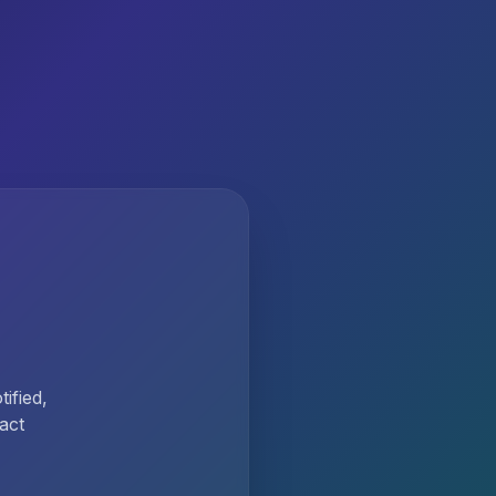
ified,
act