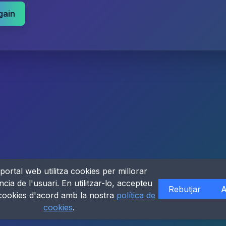
gain
portal web utilitza cookies per millorar
ncia de l'usuari. En utilitzar-lo, accepteu
Rebutjar
A
 cookies d'acord amb la nostra
política de
cookies
.