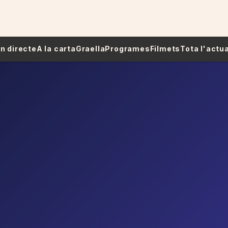
 En directe
A la carta
Graella
Programes
Filmets
Tota l'actua