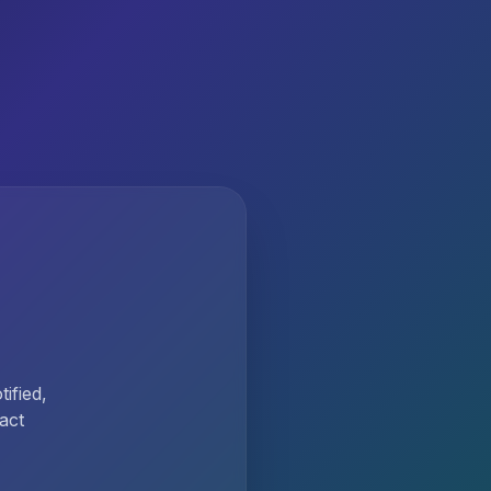
ified,
act