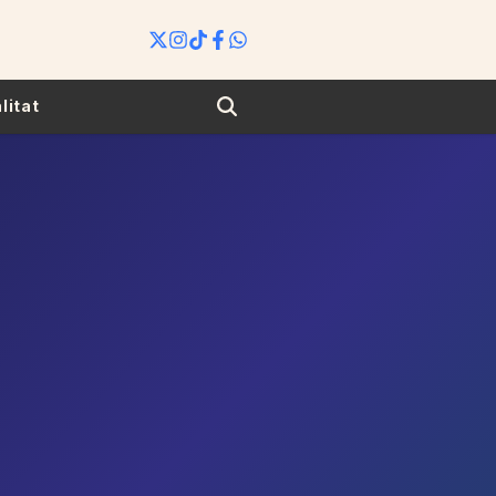
Search
litat