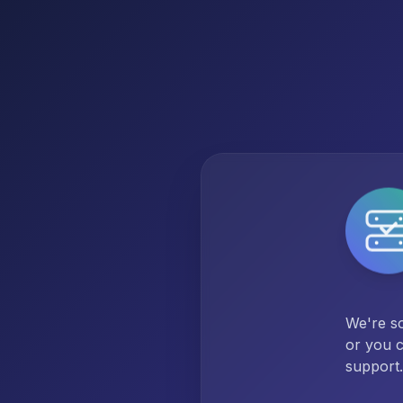
We're so
or you c
support.