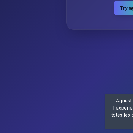
Try a
Aquest 
l'experiè
totes les