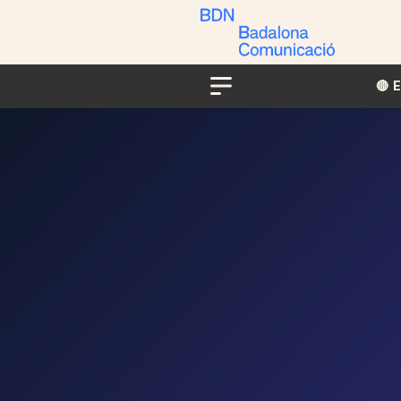
🔴​​
Menu