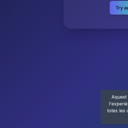
Try a
Aquest 
l'experiè
totes les