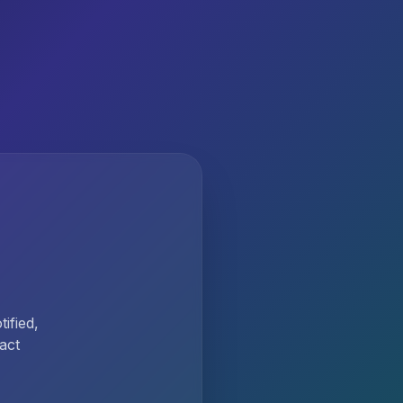
ified,
act