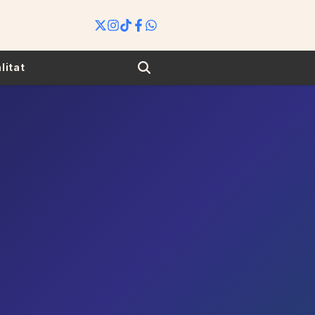
Search
litat