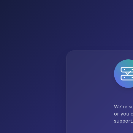
We're so
or you c
support.