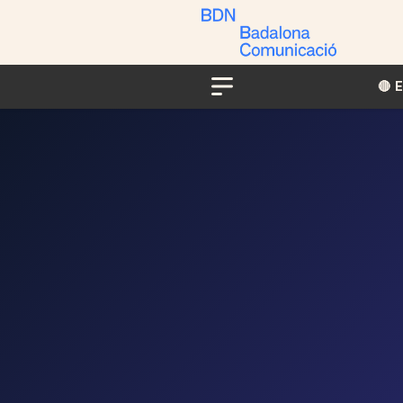
🔴​​
Menu