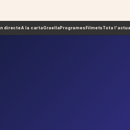
 En directe
A la carta
Graella
Programes
Filmets
Tota l'actua