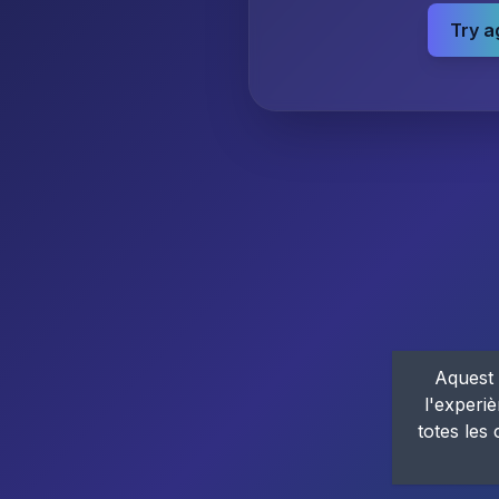
Try a
Aquest 
l'experiè
totes les