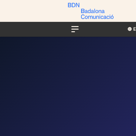
🔴​​
Menu