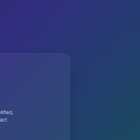
ified,
act