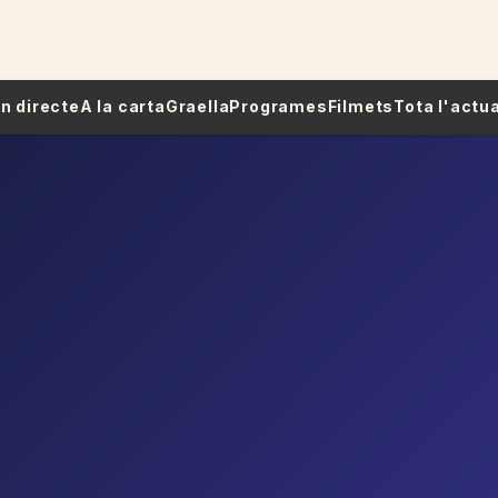
 En directe
A la carta
Graella
Programes
Filmets
Tota l'actua