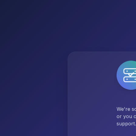
We're so
or you c
support.