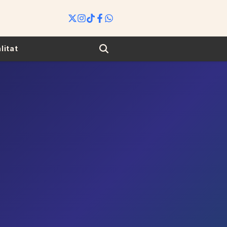
Search
litat