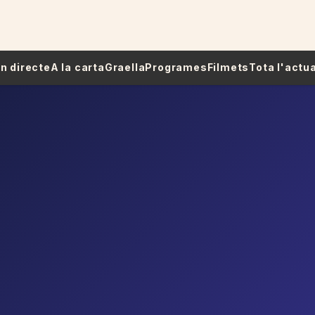
 En directe
A la carta
Graella
Programes
Filmets
Tota l'actua