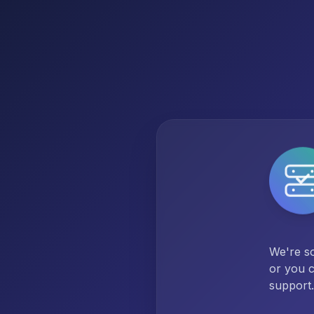
We're so
or you c
support.