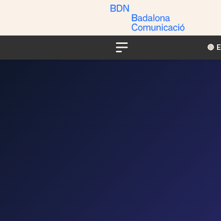
🔴​​
Menu