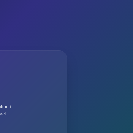
ified,
act