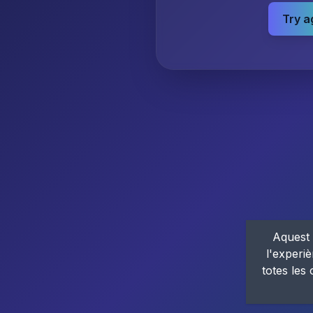
Try a
Aquest 
l'experiè
totes les