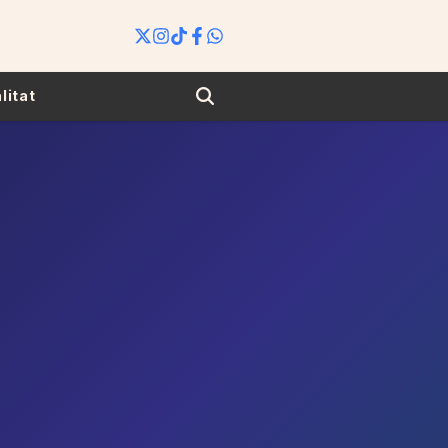
Search
litat