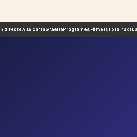
 En directe
A la carta
Graella
Programes
Filmets
Tota l'actua