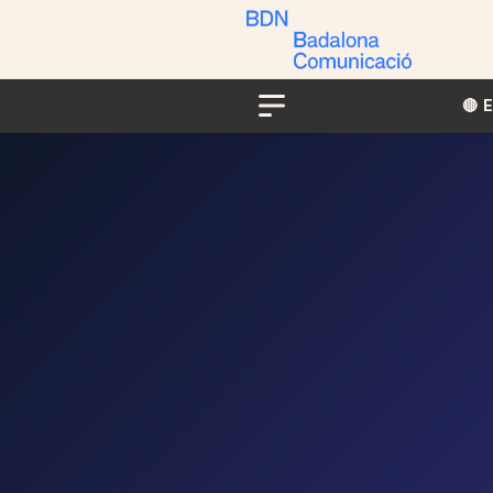
🔴​​
Menu