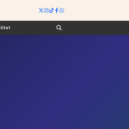
Search
litat