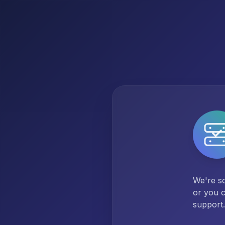
We're so
or you c
support.