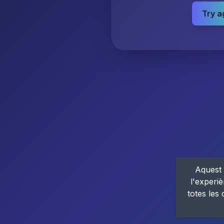
Try a
Aquest 
l'experiè
totes les