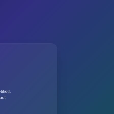
ified,
act