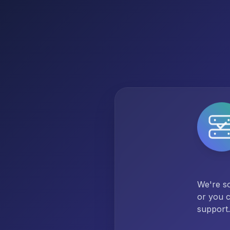
We're so
or you c
support.