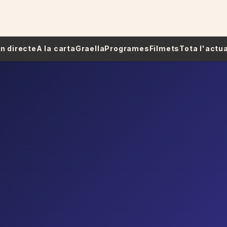
 En directe
A la carta
Graella
Programes
Filmets
Tota l'actua