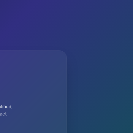
ified,
act