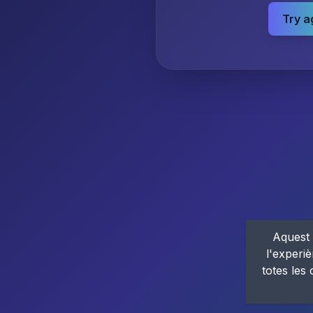
Try a
Aquest 
l'experiè
totes les