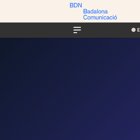
🔴​​
Menu