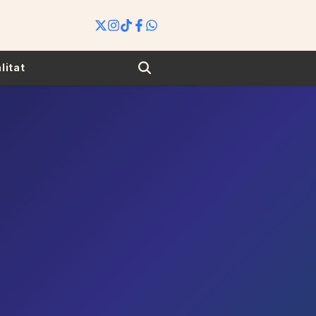
Search
litat