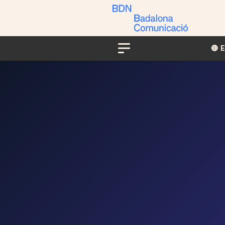
🔴​​
Menu