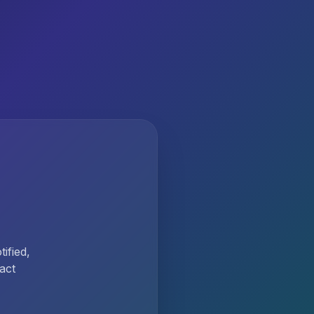
ified,
act