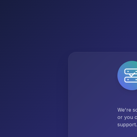
We're so
or you c
support.