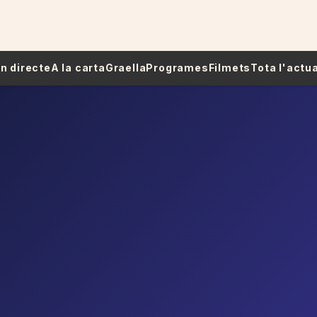
 En directe
A la carta
Graella
Programes
Filmets
Tota l'actua