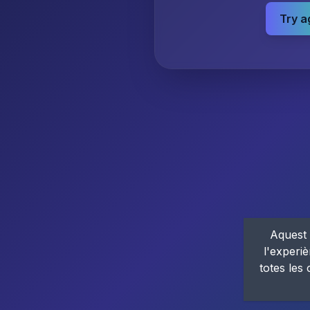
Try a
Aquest 
l'experiè
totes les