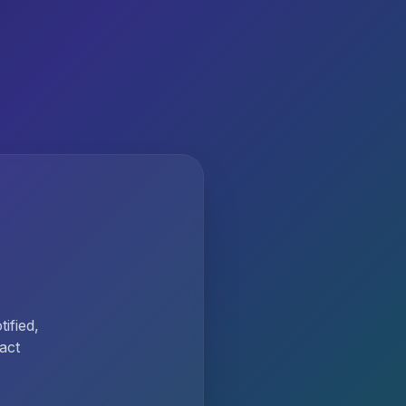
ified,
act