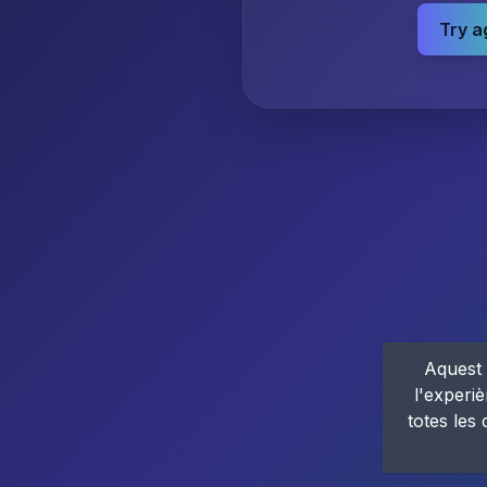
Try a
Aquest 
l'experiè
totes les