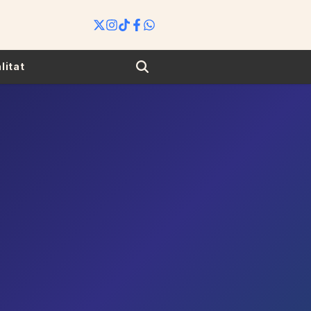
Search
litat