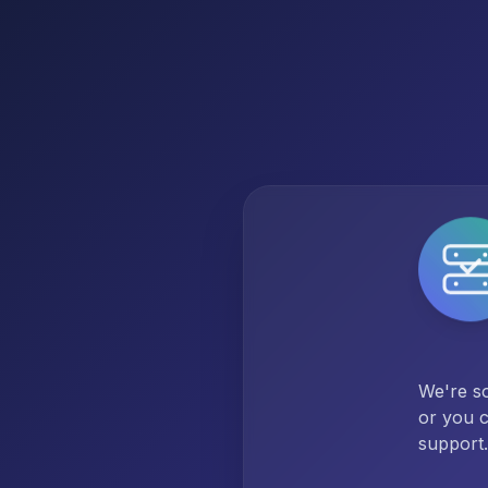
We're so
or you c
support.