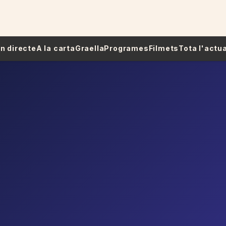
 En directe
A la carta
Graella
Programes
Filmets
Tota l'actua