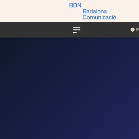
🔴​​
Menu