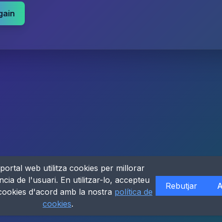
gain
portal web utilitza cookies per millorar
ncia de l'usuari. En utilitzar-lo, accepteu
Rebutjar
A
 cookies d'acord amb la nostra
política de
cookies
.