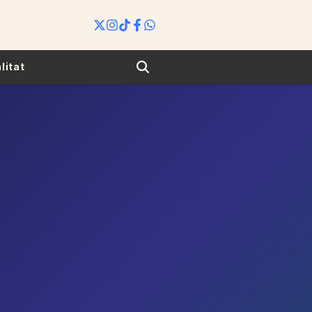
Search
litat