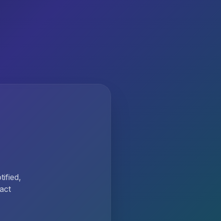
ified,
act