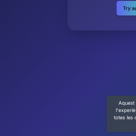
Try a
Aquest 
l'experiè
totes les