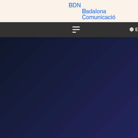
🔴​​
Menu