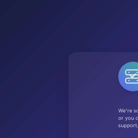
We're so
or you c
support.