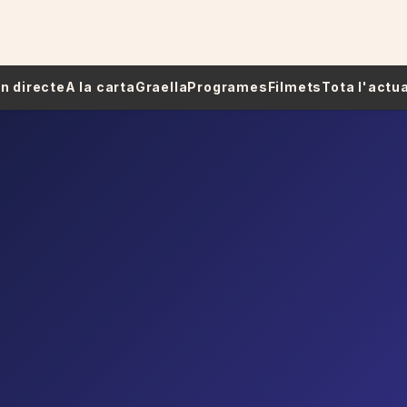
 En directe
A la carta
Graella
Programes
Filmets
Tota l'actua