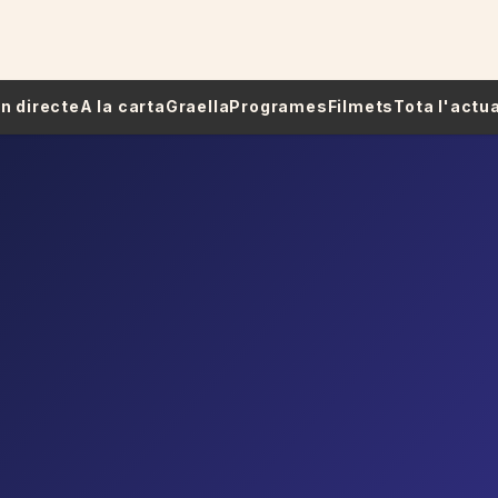
 En directe
A la carta
Graella
Programes
Filmets
Tota l'actua