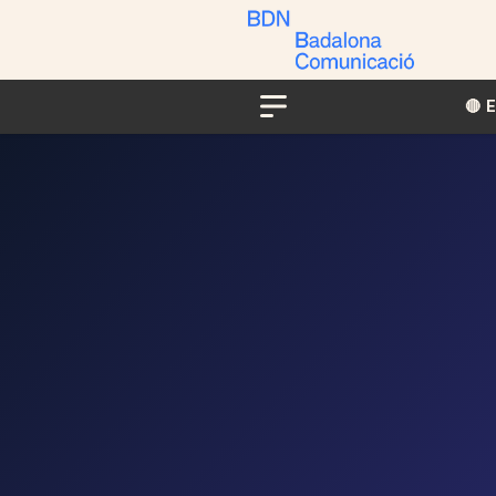
🔴​​
Menu