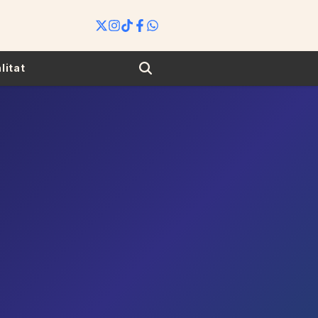
Search
litat