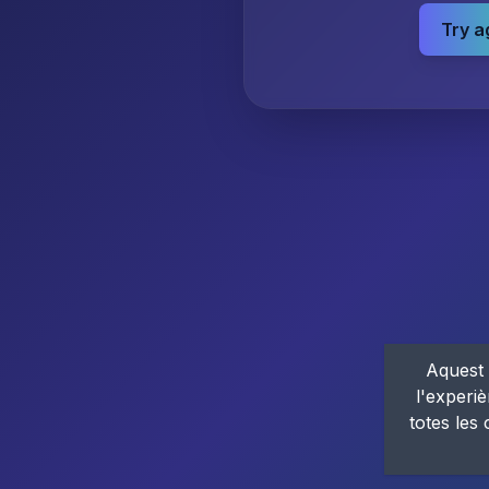
Try a
Aquest 
l'experiè
totes les