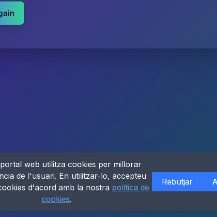
gain
portal web utilitza cookies per millorar
ncia de l'usuari. En utilitzar-lo, accepteu
Rebutjar
A
 cookies d'acord amb la nostra
política de
cookies
.