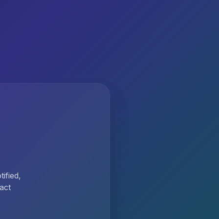
ified,
act