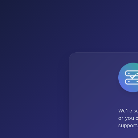
We're so
or you c
support.