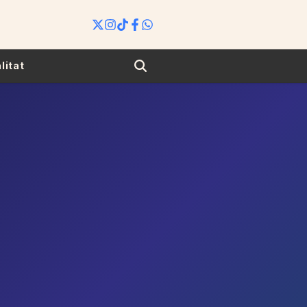
Search
litat