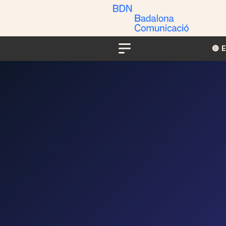
🔴​​
Menu