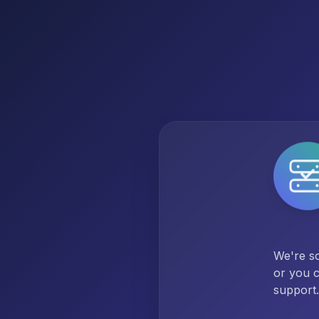
We're so
or you c
support.