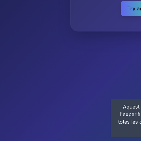
Try a
Aquest 
l'experiè
totes les