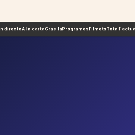
 En directe
A la carta
Graella
Programes
Filmets
Tota l'actua