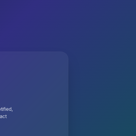
ified,
act