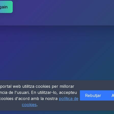
gain
portal web utilitza cookies per millorar
ncia de l'usuari. En utilitzar-lo, accepteu
Rebutjar
A
 cookies d'acord amb la nostra
política de
cookies
.