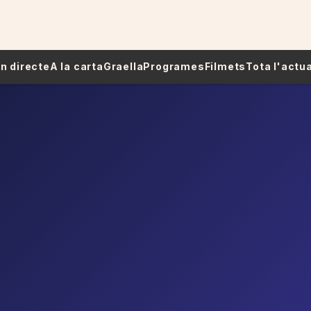
 En directe
A la carta
Graella
Programes
Filmets
Tota l'actua