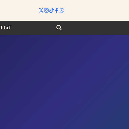
Search
litat