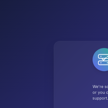
We're so
or you c
support.