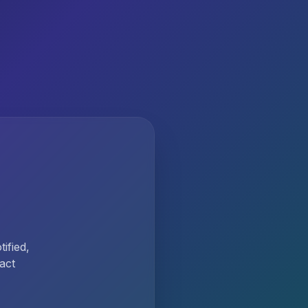
ified,
act