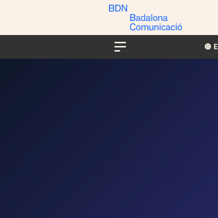
🔴​​
Menu