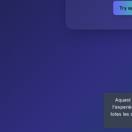
Try a
Aquest 
l'experiè
totes les