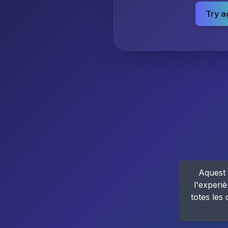
Try a
Aquest 
l'experiè
totes les