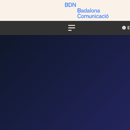
🔴​​
Menu