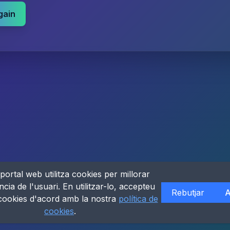
gain
portal web utilitza cookies per millorar
ncia de l'usuari. En utilitzar-lo, accepteu
Rebutjar
A
 cookies d'acord amb la nostra
política de
cookies
.