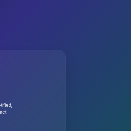
ified,
act