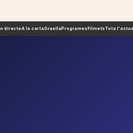
 En directe
A la carta
Graella
Programes
Filmets
Tota l'actua