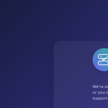
We're so
or you c
support.