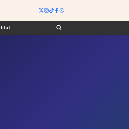
Search
litat