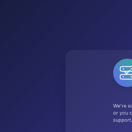
We're so
or you c
support.