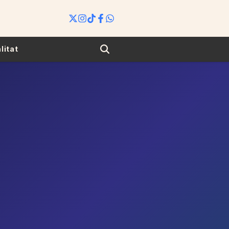
Search
litat