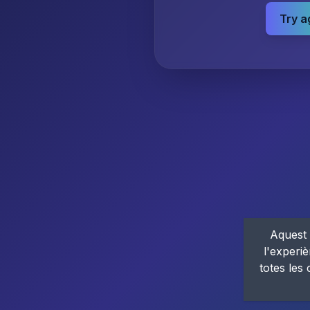
Try a
Aquest 
l'experiè
totes les