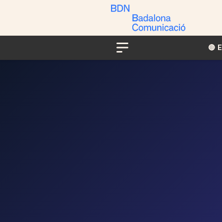
🔴​​
Menu