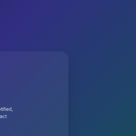
ified,
act