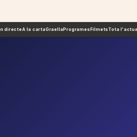
 En directe
A la carta
Graella
Programes
Filmets
Tota l'actua