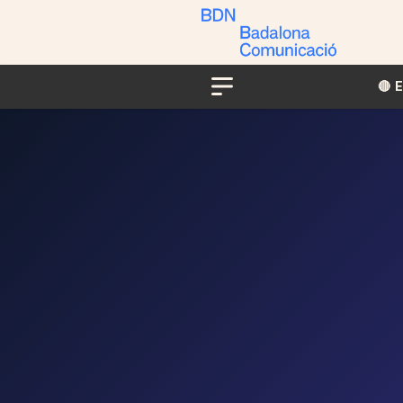
🔴​​
Menu