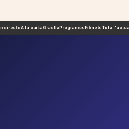
 En directe
A la carta
Graella
Programes
Filmets
Tota l'actua