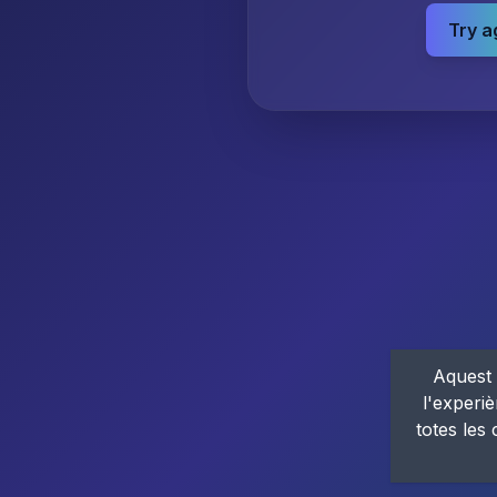
Try a
Aquest 
l'experiè
totes les