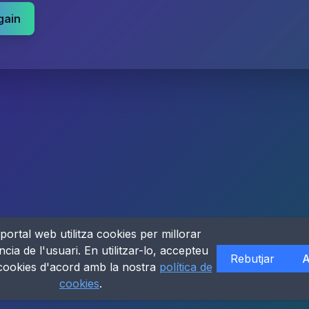
gain
portal web utilitza cookies per millorar
ncia de l'usuari. En utilitzar-lo, accepteu
Rebutjar
A
 cookies d'acord amb la nostra
política de
cookies
.