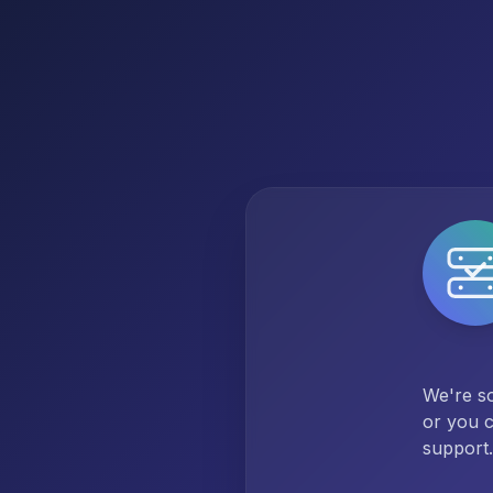
We're so
or you c
support.