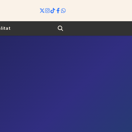
Search
litat