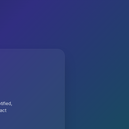
ified,
act