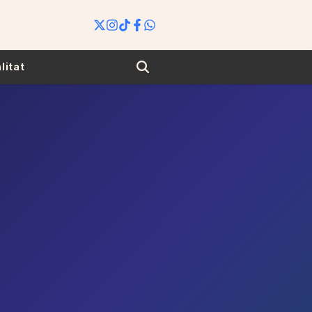
Search
litat