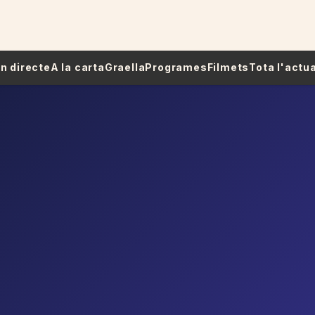
 En directe
A la carta
Graella
Programes
Filmets
Tota l'actua