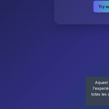
Try a
Aquest 
l'experiè
totes les