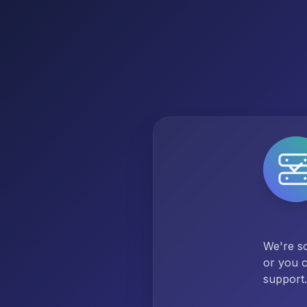
We're so
or you c
support.