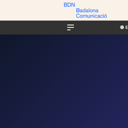
🔴​​
Menu