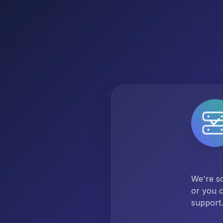
We're so
or you c
support.