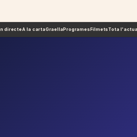
 En directe
A la carta
Graella
Programes
Filmets
Tota l'actua