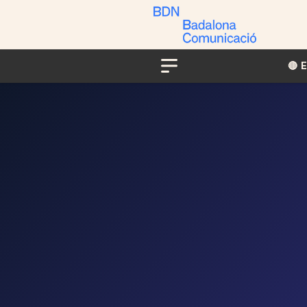
🔴​​
Menu