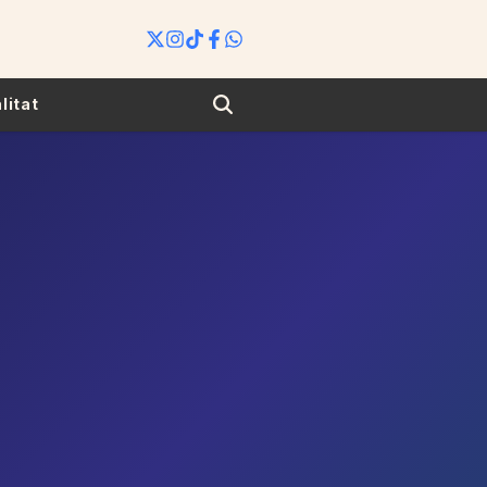
Search
litat