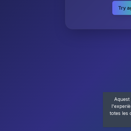
Try a
Aquest 
l'experiè
totes les