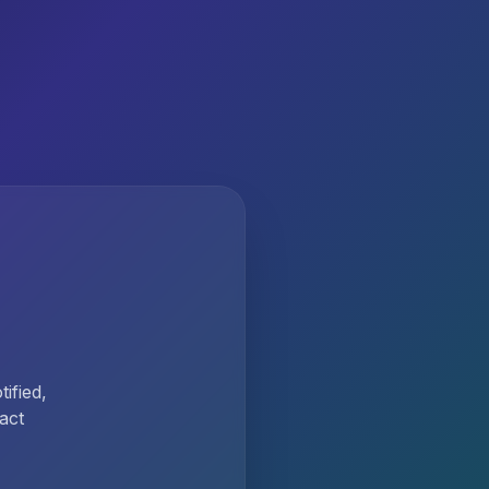
ified,
act