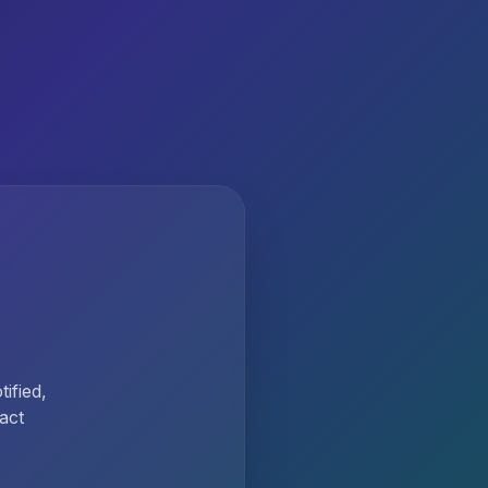
ified,
act