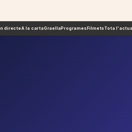
 En directe
A la carta
Graella
Programes
Filmets
Tota l'actua