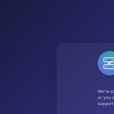
We're so
or you c
support.