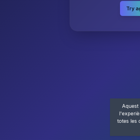
Try a
Aquest 
l'experiè
totes les