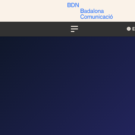
🔴​​
Menu