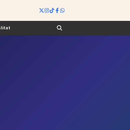
Search
litat