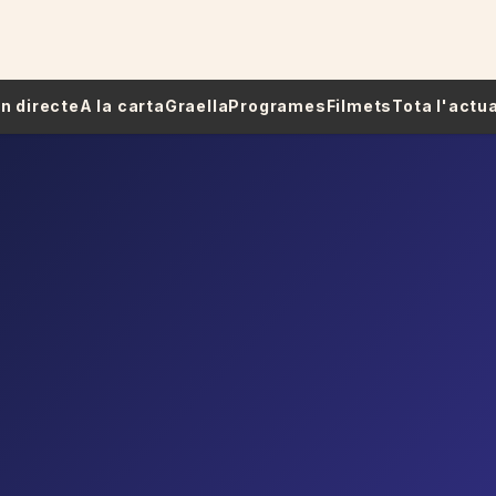
 En directe
A la carta
Graella
Programes
Filmets
Tota l'actua