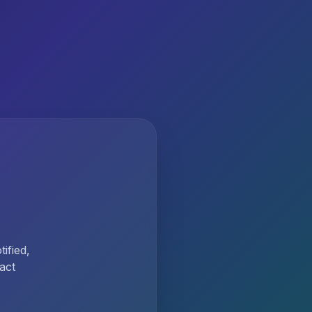
ified,
act