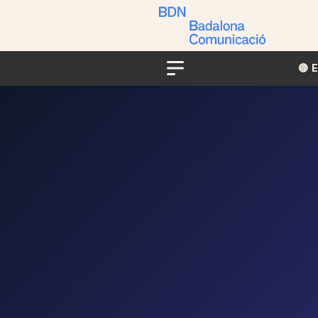
🔴​​
Menu