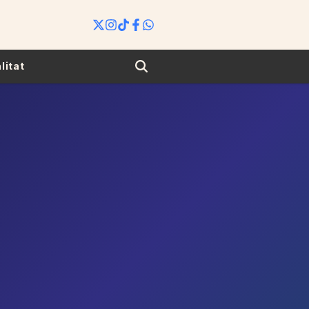
Search
litat