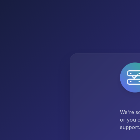
We're so
or you c
support.