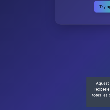
Try a
Aquest 
l'experiè
totes les