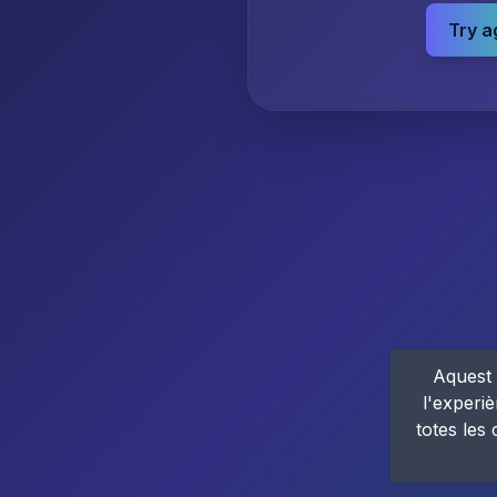
Try a
Aquest 
l'experiè
totes les