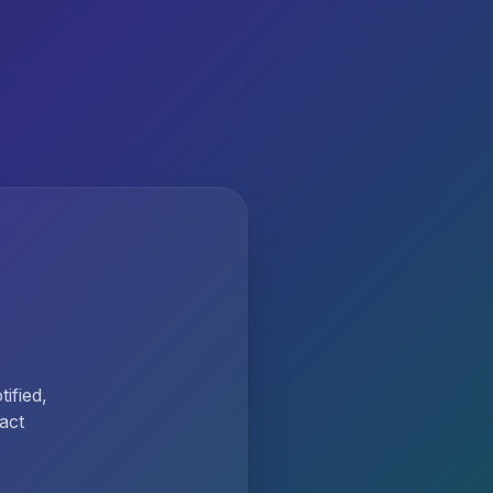
ified,
act