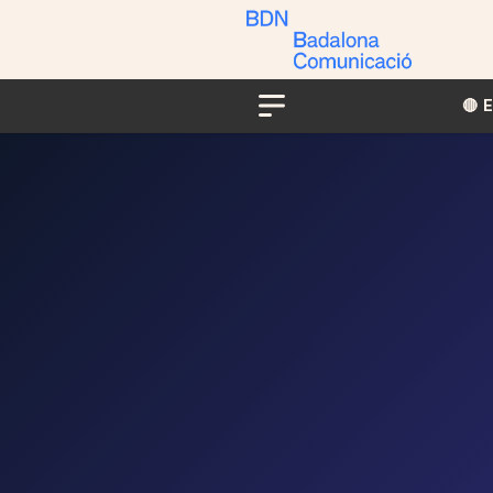
🔴​​
Menu