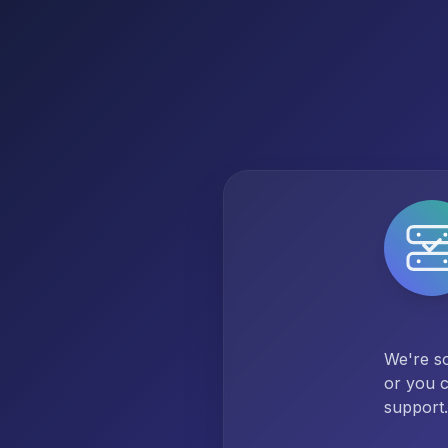
We're so
or you c
support.