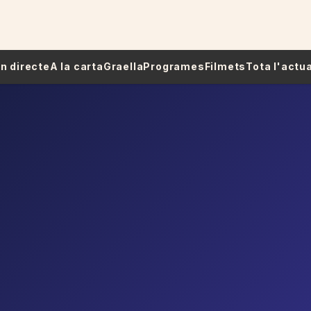
 En directe
A la carta
Graella
Programes
Filmets
Tota l'actua