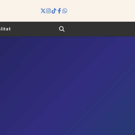
Search
litat